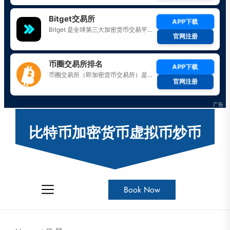
Skip
to
比特币加密货币虚拟币炒币
the
content
Book Now