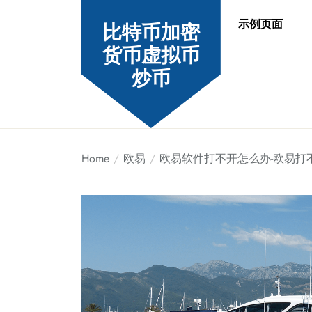
Skip
示例页面
to
比特币加密
the
货币虚拟币
content
炒币
Home
欧易
欧易软件打不开怎么办-欧易打