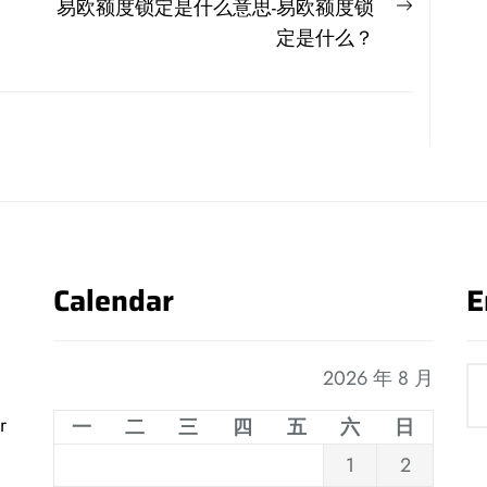
Next
易欧额度锁定是什么意思-易欧额度锁
post:
定是什么？
Calendar
E
2026 年 8 月
r
一
二
三
四
五
六
日
1
2