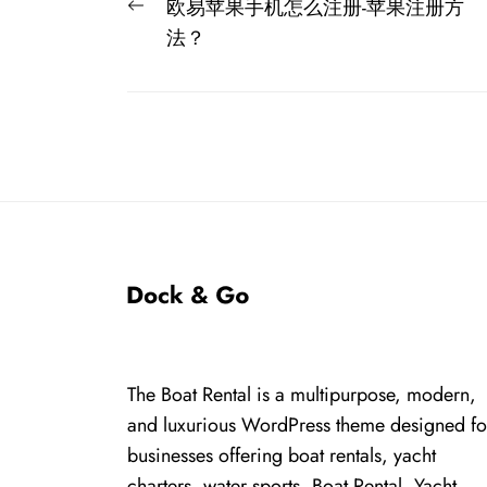
文
Previous
欧易苹果手机怎么注册-苹果注册方
章
post:
法？
导
航
The Boat Rental is a multipurpose, modern,
and luxurious WordPress theme designed fo
businesses offering boat rentals, yacht
charters, water sports, Boat Rental, Yacht