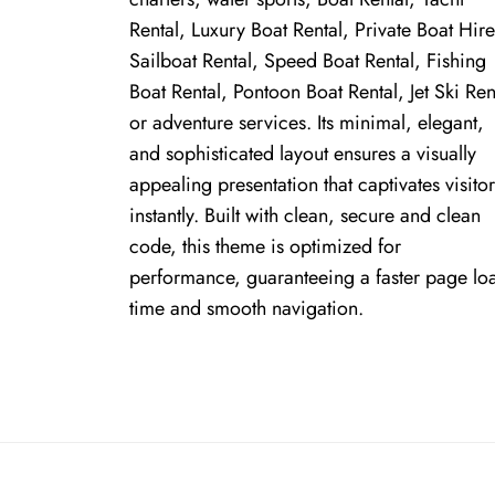
Rental, Luxury Boat Rental, Private Boat Hire
Sailboat Rental, Speed Boat Rental, Fishing
Boat Rental, Pontoon Boat Rental, Jet Ski Ren
or adventure services. Its minimal, elegant,
and sophisticated layout ensures a visually
appealing presentation that captivates visitor
instantly. Built with clean, secure and clean
code, this theme is optimized for
performance, guaranteeing a faster page lo
time and smooth navigation.