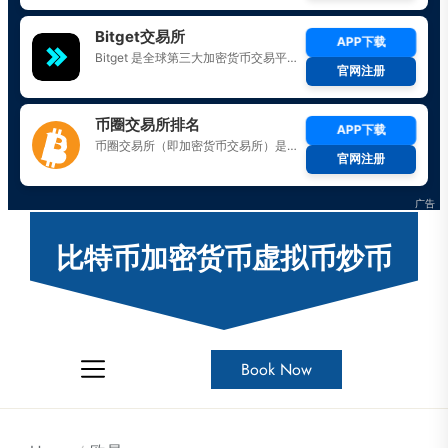
Skip
to
比特币加密货币虚拟币炒币
the
content
Book Now