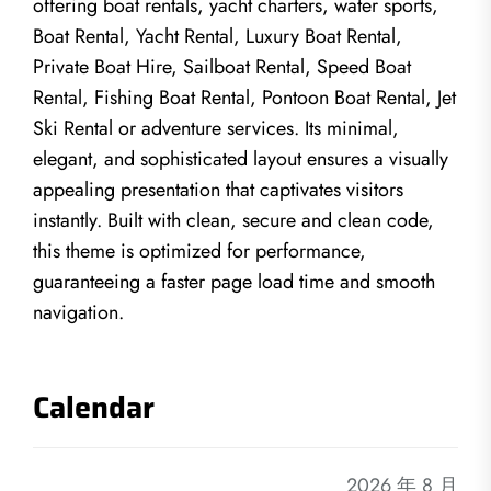
offering boat rentals, yacht charters, water sports,
Boat Rental, Yacht Rental, Luxury Boat Rental,
Private Boat Hire, Sailboat Rental, Speed Boat
Rental, Fishing Boat Rental, Pontoon Boat Rental, Jet
Ski Rental or adventure services. Its minimal,
elegant, and sophisticated layout ensures a visually
appealing presentation that captivates visitors
instantly. Built with clean, secure and clean code,
this theme is optimized for performance,
guaranteeing a faster page load time and smooth
navigation.
Calendar
2026 年 8 月