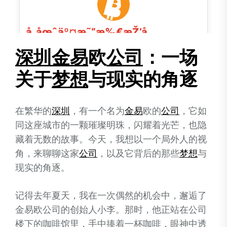
深圳
金易
欧
公司
：一场
关于
梦想
与现实的角逐
在繁华的
深圳
，有一个名为
金易
欧的
公司
，它如
同这座城市的一颗璀璨明珠，闪耀着光芒，也隐
藏着无数的故事。今天，我想以一个局外人的视
角，来聊聊这家
公司
，以及它背后的那些
梦想
与
现实的角逐。
记得去年夏天，我在一次偶然的机会中，邂逅了
金易欧公司的创始人小李。那时，他正站在公司
楼下的咖啡馆里，手中捧着一杯咖啡，眼神中透