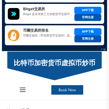
Skip
to
比特币加密货币虚拟币炒币
the
content
Book Now