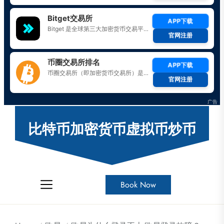
Skip
to
比特币加密货币虚拟币炒币
the
content
Book Now