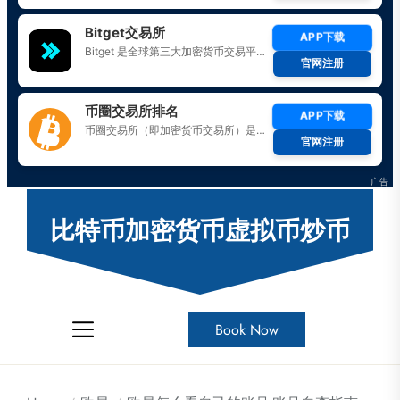
Skip
to
比特币加密货币虚拟币炒币
the
content
Book Now