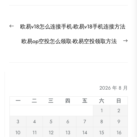
文
Previous
欧易v18怎么连接手机-欧易v18手机连接方法
章
post:
导
Nex
欧易op空投怎么领取-欧易空投领取方法
航
post
2026 年 8 月
一
二
三
四
五
六
日
1
2
3
4
5
6
7
8
9
10
11
12
13
14
15
16