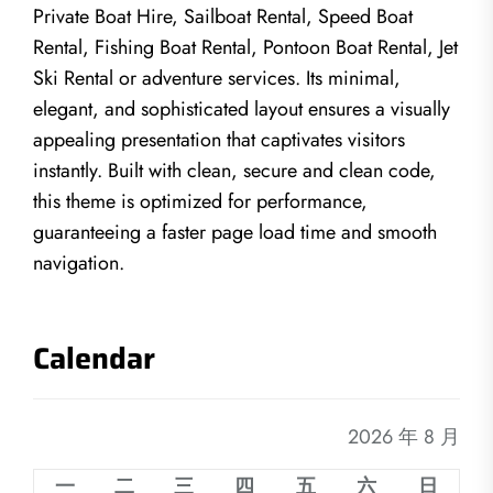
Private Boat Hire, Sailboat Rental, Speed Boat
Rental, Fishing Boat Rental, Pontoon Boat Rental, Jet
Ski Rental or adventure services. Its minimal,
elegant, and sophisticated layout ensures a visually
appealing presentation that captivates visitors
instantly. Built with clean, secure and clean code,
this theme is optimized for performance,
guaranteeing a faster page load time and smooth
navigation.
Calendar
2026 年 8 月
一
二
三
四
五
六
日