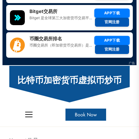
Skip
to
比特币加密货币虚拟币炒币
the
content
Book Now