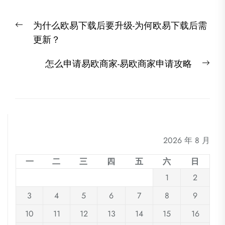
文
Previous
为什么欧易下载后要升级-为何欧易下载后需
章
post:
更新？
导
航
Nex
怎么申请易欧商家-易欧商家申请攻略
post
2026 年 8 月
一
二
三
四
五
六
日
1
2
3
4
5
6
7
8
9
10
11
12
13
14
15
16