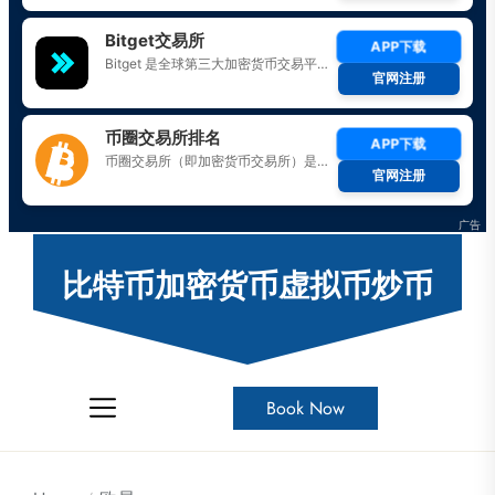
Skip
to
比特币加密货币虚拟币炒币
the
content
Book Now