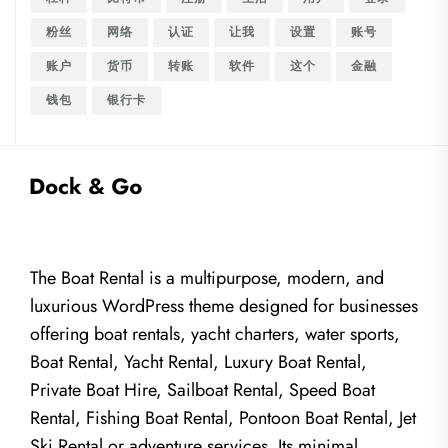
粉丝
网络
认证
让我
设置
账号
账户
货币
转账
软件
这个
金融
钱包
银行卡
The Boat Rental is a multipurpose, modern, and
luxurious WordPress theme designed for businesses
offering boat rentals, yacht charters, water sports,
Boat Rental, Yacht Rental, Luxury Boat Rental,
Private Boat Hire, Sailboat Rental, Speed Boat
Rental, Fishing Boat Rental, Pontoon Boat Rental, Jet
Ski Rental or adventure services. Its minimal,