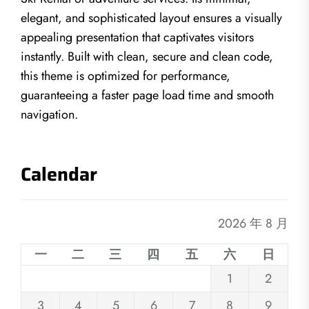
elegant, and sophisticated layout ensures a visually
appealing presentation that captivates visitors
instantly. Built with clean, secure and clean code,
this theme is optimized for performance,
guaranteeing a faster page load time and smooth
navigation.
Calendar
2026 年 8 月
一
二
三
四
五
六
日
1
2
3
4
5
6
7
8
9