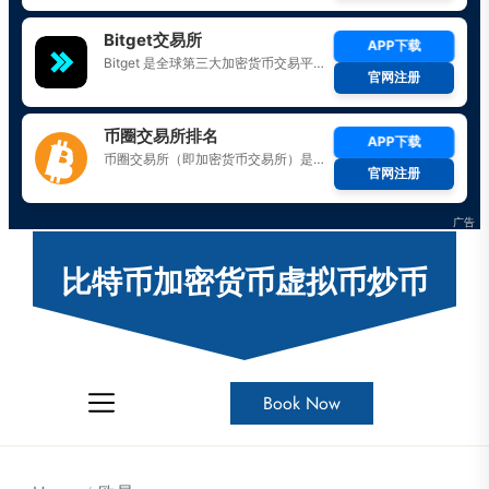
Skip
to
比特币加密货币虚拟币炒币
the
content
Book Now