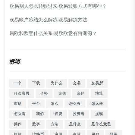
欧易别人怎么转账过来-欧易转账方式有哪些？
欧易账户冻结怎么解冻-欧易解冻方法
易欧和欧意什么关系-易欧欧意有何渊源？
标签
一个
下载
为什么
交易
交易所
什么意思
价格
充值
合约
地址
市场
平台
怎么
怎么办
怎么样
怎么看
我们
投资
投资者
提现
操作
数字
方法
是什么
是什么意思
杠杆
比特币
注册
生活
用户
登录