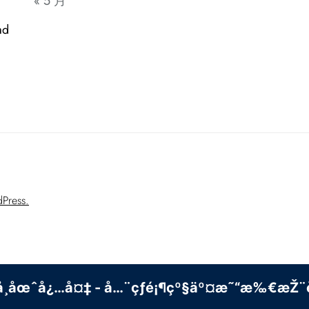
« 5 月
ad
Press.