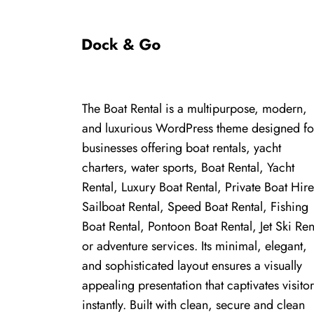
The Boat Rental is a multipurpose, modern,
and luxurious WordPress theme designed fo
businesses offering boat rentals, yacht
charters, water sports, Boat Rental, Yacht
Rental, Luxury Boat Rental, Private Boat Hire
Sailboat Rental, Speed Boat Rental, Fishing
Boat Rental, Pontoon Boat Rental, Jet Ski Ren
or adventure services. Its minimal, elegant,
and sophisticated layout ensures a visually
appealing presentation that captivates visitor
instantly. Built with clean, secure and clean