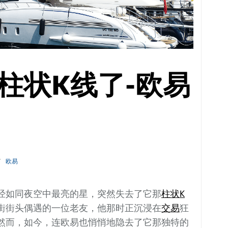
柱状K线了-欧易
欧易
经如同夜空中最亮的星，突然失去了它那
柱状
K
街街头偶遇的一位老友，他那时正沉浸在
交易
狂
然而，如今，连欧易也悄悄地隐去了它那独特的