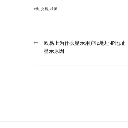
K线
,
交易
,
柱状
文
Previous
欧易上为什么显示用户ip地址-IP地址
章
post:
显示原因
导
航