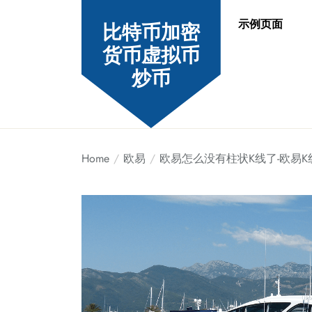
Skip
示例页面
to
比特币加密
the
货币虚拟币
content
炒币
Home
欧易
欧易怎么没有柱状K线了-欧易