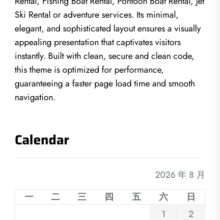
Rental, Fishing Boat Rental, Pontoon Boat Rental, Jet
Ski Rental or adventure services. Its minimal,
elegant, and sophisticated layout ensures a visually
appealing presentation that captivates visitors
instantly. Built with clean, secure and clean code,
this theme is optimized for performance,
guaranteeing a faster page load time and smooth
navigation.
Calendar
2026 年 8 月
一
二
三
四
五
六
日
1
2