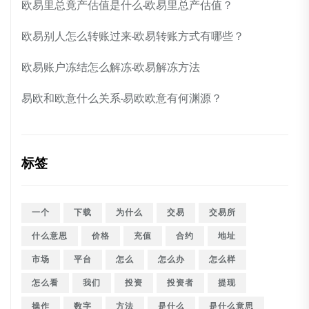
欧易里总竟产估值是什么-欧易里总产估值？
欧易别人怎么转账过来-欧易转账方式有哪些？
欧易账户冻结怎么解冻-欧易解冻方法
易欧和欧意什么关系-易欧欧意有何渊源？
标签
一个
下载
为什么
交易
交易所
什么意思
价格
充值
合约
地址
市场
平台
怎么
怎么办
怎么样
怎么看
我们
投资
投资者
提现
操作
数字
方法
是什么
是什么意思