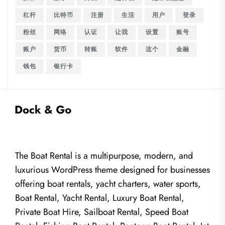
杠杆
比特币
注册
生活
用户
登录
粉丝
网络
认证
让我
设置
账号
账户
货币
转账
软件
这个
金融
钱包
银行卡
The Boat Rental is a multipurpose, modern, and
luxurious WordPress theme designed for businesses
offering boat rentals, yacht charters, water sports,
Boat Rental, Yacht Rental, Luxury Boat Rental,
Private Boat Hire, Sailboat Rental, Speed Boat