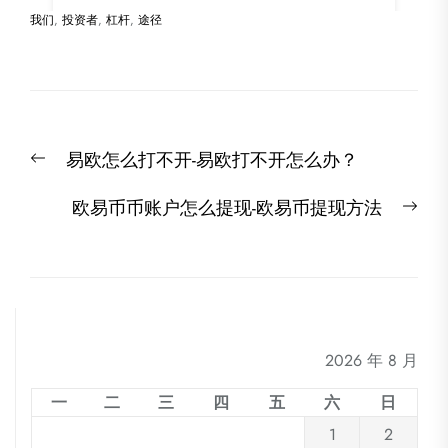
我们
,
投资者
,
杠杆
,
途径
文
Previous
易欧怎么打不开-易欧打不开怎么办？
章
post:
导
Nex
欧易币币账户怎么提现-欧易币提现方法
航
post
2026 年 8 月
一
二
三
四
五
六
日
1
2