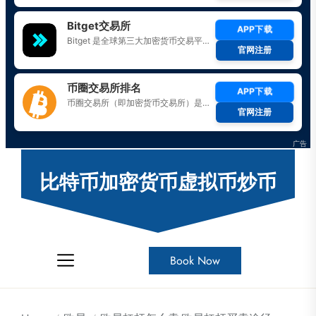
Skip
to
比特币加密货币虚拟币炒币
the
content
Book Now