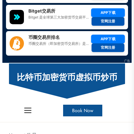
Skip
to
比特币加密货币虚拟币炒币
the
content
Book Now