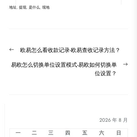
地址
,
提现
,
是什么
,
现地
文
Previous
欧易怎么看收款记录-欧易查收记录方法？
章
post:
导
Nex
易欧怎么切换单位设置模式-易欧如何切换单
航
post
位设置？
2026 年 8 月
一
二
三
四
五
六
日