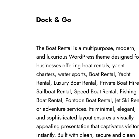
The Boat Rental is a multipurpose, modern,
and luxurious WordPress theme designed fo
businesses offering boat rentals, yacht
charters, water sports, Boat Rental, Yacht
Rental, Luxury Boat Rental, Private Boat Hire
Sailboat Rental, Speed Boat Rental, Fishing
Boat Rental, Pontoon Boat Rental, Jet Ski Ren
or adventure services. Its minimal, elegant,
and sophisticated layout ensures a visually
appealing presentation that captivates visitor
instantly. Built with clean, secure and clean