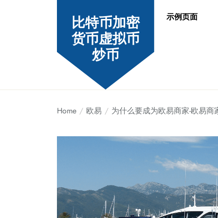
Skip
示例页面
to
比特币加密
the
货币虚拟币
content
炒币
Home
欧易
为什么要成为欧易商家-欧易商