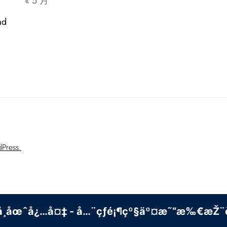
« 5 月
ad
Press.