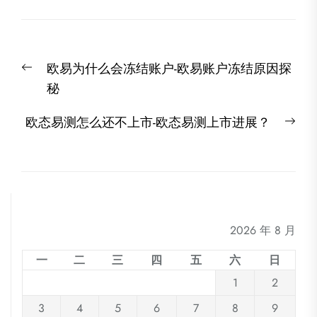
文
Previous
欧易为什么会冻结账户-欧易账户冻结原因探
章
post:
秘
导
航
Nex
欧态易测怎么还不上市-欧态易测上市进展？
post
2026 年 8 月
一
二
三
四
五
六
日
1
2
3
4
5
6
7
8
9