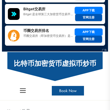
Skip
to
比特币加密货币虚拟币炒币
the
content
Book Now