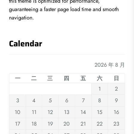
this theme is optimized for performance,
guaranteeing a faster page load time and smooth
navigation.
Calendar
2026 年 8 月
一
二
三
四
五
六
日
1
2
3
4
5
6
7
8
9
10
11
12
13
14
15
16
17
18
19
20
21
22
23