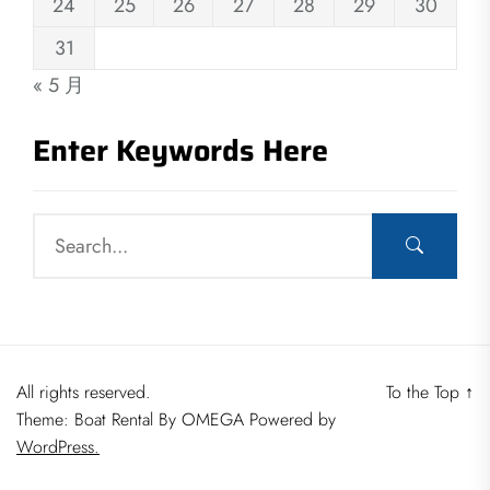
24
25
26
27
28
29
30
31
« 5 月
Enter Keywords Here
All rights reserved.
To the Top
↑
Theme: Boat Rental By
OMEGA
Powered by
WordPress.