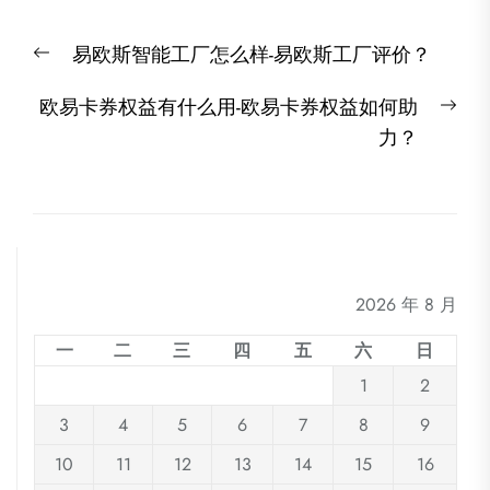
文
Previous
易欧斯智能工厂怎么样-易欧斯工厂评价？
章
post:
导
Nex
欧易卡券权益有什么用-欧易卡券权益如何助
航
post
力？
2026 年 8 月
一
二
三
四
五
六
日
1
2
3
4
5
6
7
8
9
10
11
12
13
14
15
16