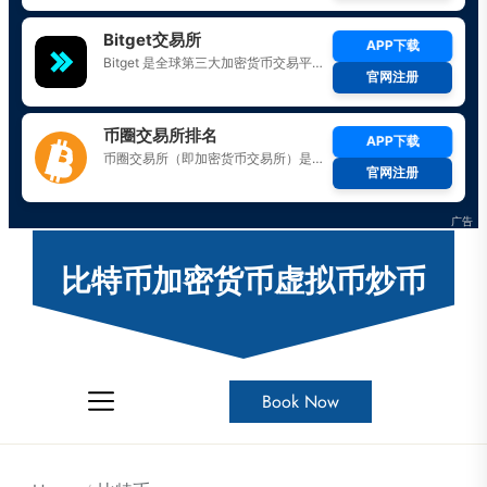
Skip
to
比特币加密货币虚拟币炒币
the
content
Book Now