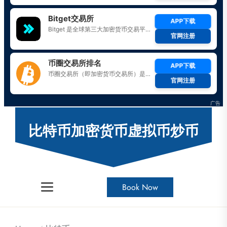
Skip
to
比特币加密货币虚拟币炒币
the
content
Book Now