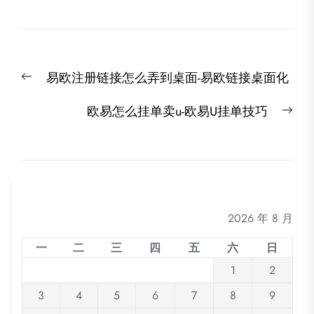
文
Previous
易欧注册链接怎么弄到桌面-易欧链接桌面化
章
post:
导
Nex
欧易怎么挂单卖u-欧易U挂单技巧
航
post
2026 年 8 月
一
二
三
四
五
六
日
1
2
3
4
5
6
7
8
9