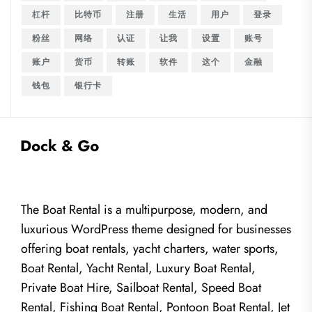
杠杆
比特币
注册
生活
用户
登录
粉丝
网络
认证
让我
设置
账号
账户
货币
转账
软件
这个
金融
钱包
银行卡
The Boat Rental is a multipurpose, modern, and
luxurious WordPress theme designed for businesses
offering boat rentals, yacht charters, water sports,
Boat Rental, Yacht Rental, Luxury Boat Rental,
Private Boat Hire, Sailboat Rental, Speed Boat
Rental, Fishing Boat Rental, Pontoon Boat Rental, Jet