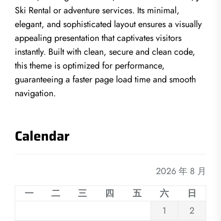
Ski Rental or adventure services. Its minimal,
elegant, and sophisticated layout ensures a visually
appealing presentation that captivates visitors
instantly. Built with clean, secure and clean code,
this theme is optimized for performance,
guaranteeing a faster page load time and smooth
navigation.
Calendar
2026 年 8 月
一
二
三
四
五
六
日
1
2