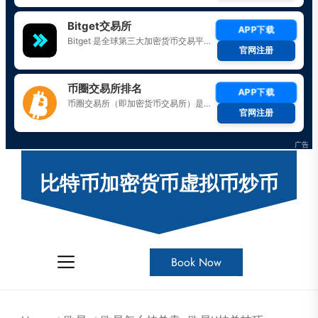
Skip
to
比特币加密货币虚拟币炒币
the
content
Book Now